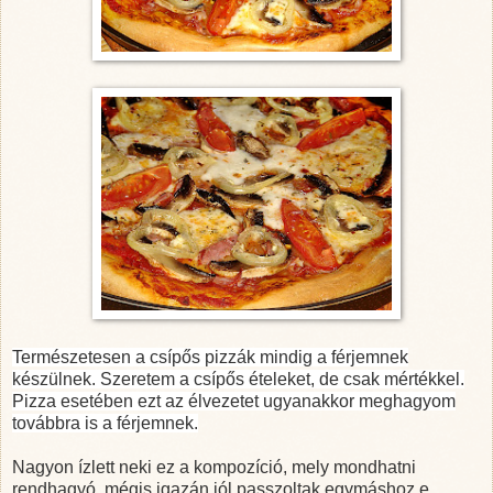
Természetesen a csípős pizzák mindig a férjemnek
készülnek. Szeretem a csípős ételeket, de csak mértékkel.
Pizza esetében ezt az élvezetet ugyanakkor meghagyom
továbbra is a férjemnek.
Nagyon ízlett neki ez a kompozíció, mely mondhatni
rendhagyó, mégis igazán jól passzoltak egymáshoz e