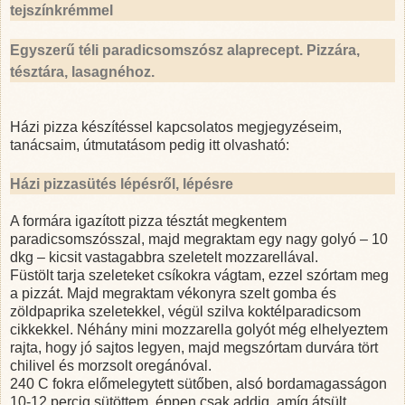
tejszínkrémmel
Egyszerű téli paradicsomszósz alaprecept. Pizzára,
tésztára, lasagnéhoz.
Házi pizza készítéssel kapcsolatos megjegyzéseim,
tanácsaim, útmutatásom pedig itt olvasható:
Házi pizzasütés lépésről, lépésre
A formára igazított pizza tésztát megkentem
paradicsomszósszal, majd megraktam egy nagy golyó – 10
dkg – kicsit vastagabbra szeletelt mozzarellával.
Füstölt tarja szeleteket csíkokra vágtam, ezzel szórtam meg
a pizzát. Majd megraktam vékonyra szelt gomba és
zöldpaprika szeletekkel, végül szilva koktélparadicsom
cikkekkel. Néhány mini mozzarella golyót még elhelyeztem
rajta, hogy jó sajtos legyen, majd megszórtam durvára tört
chilivel és morzsolt oregánóval.
240 C
fokra előmelegytett sütőben, alsó bordamagasságon
10-12 percig sütöttem, éppen csak addig, amíg átsült.