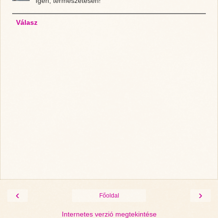
Igen, természetesen!
Válasz
‹
›
Főoldal
Internetes verzió megtekintése