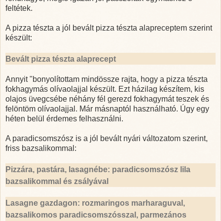
feltétek.
A pizza tészta a jól bevált pizza tészta alapreceptem szerint
készült:
Bevált pizza tészta alaprecept
Annyit "bonyolítottam mindössze rajta, hogy a pizza tészta
fokhagymás olívaolajjal készült. Ezt házilag készítem, kis
olajos üvegcsébe néhány fél gerezd fokhagymát teszek és
felöntöm olívaolajjal. Már másnaptól használható. Úgy egy
héten belül érdemes felhasználni.
A paradicsomszósz is a jól bevált nyári változatom szerint,
friss bazsalikommal:
Pizzára, pastára, lasagnébe: paradicsomszósz lila
bazsalikommal és zsályával
Lasagne gazdagon: rozmaringos marharaguval,
bazsalikomos paradicsomszósszal, parmezános